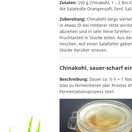
Zutaten:
250 g Chinakohl, 1 – 2 Bio-
die Salatsoße Orangensaft, Senf, Salz
Zubereitung:
Chinakohl längs vierte
in etwas Öl bei mittlerer Hitze anr
abziehen und in sehr feine Streife
Fruchtanteil in Stücke teilen. Aus d
mischen. Auf einen Salatteller gebe
Stücke darüber streuen.
Chinakohl, sauer-scharf ei
Beschreibung:
Dauer ca. ½ h + 1 Nac
Glas zu fermentieren (der Prozess äh
Fermentationsprozess stört