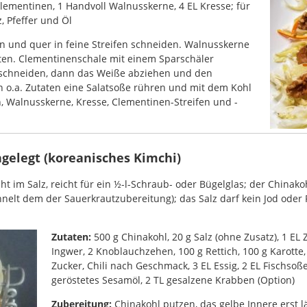
Clementinen, 1 Handvoll Walnusskerne, 4 EL Kresse; für
, Pfeffer und Öl
ln und quer in feine Streifen schneiden. Walnusskerne
östen. Clementinenschale mit einem Sparschäler
n schneiden, dann das Weiße abziehen und den
en o.a. Zutaten eine Salatsoße rühren und mit dem Kohl
n, Walnusskerne, Kresse, Clementinen-Streifen und -
ngelegt (koreanisches Kimchi)
ht im Salz, reicht für ein ½-l-Schraub- oder Bügelglas; der China
nelt dem der Sauerkrautzubereitung); das Salz darf kein Jod oder F
Zutaten:
500 g Chinakohl, 20 g Salz (ohne Zusatz), 1 EL 
Ingwer, 2 Knoblauchzehen, 100 g Rettich, 100 g Karotte, 
Zucker, Chili nach Geschmack, 3 EL Essig, 2 EL Fischsoße
geröstetes Sesamöl, 2 TL gesalzene Krabben (Option)
Zubereitung:
Chinakohl putzen, das gelbe Innere erst l