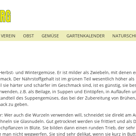
 VEREIN
OBST
GEMÜSE
GARTENKALENDER
NATURSCH
s Herbst- und Wintergemüse. Er ist milder als Zwiebeln, mit denen e
ack. Der Nährstoffgehalt ist im grünen Teil wesentlich höher als
 sie härter und schärfer im Geschmack sind, ist es günstig, sie be
erwenden, z.B. als Beilage, in Suppen und Eintöpfen, in Aufläufen u
estandteil des Suppengemüses, das bei der Zubereitung von Brühe
ack zu geben.
r:
Wer auch die Wurzeln verwenden will, schneidet sie direkt am 
eln sie Glasnudeln. Gut getrocknet werden sie frittiert und als D
chpflanzen in Blüte. Sie bilden dann einen runden Trieb, der seh
lte man nicht wegwerfen. Sie sind sehr delikat, wenn sie kurz in B