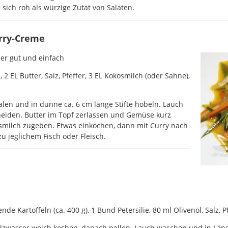
sich roh als würzige Zutat von Salaten.
urry-Creme
er gut und einfach
 2 EL Butter, Salz, Pfeffer, 3 EL Kokosmilch (oder Sahne),
len und in dünne ca. 6 cm lange Stifte hobeln. Lauch
neiden. Butter im Topf zerlassen und Gemüse kurz
smilch zugeben. Etwas einkochen, dann mit Curry nach
u jeglichem Fisch oder Fleisch.
de Kartoffeln (ca. 400 g), 1 Bund Petersilie, 80 ml Olivenöl, Salz, 
alzwasser weich kochen, danach pellen. Lauch waschen und in Läng