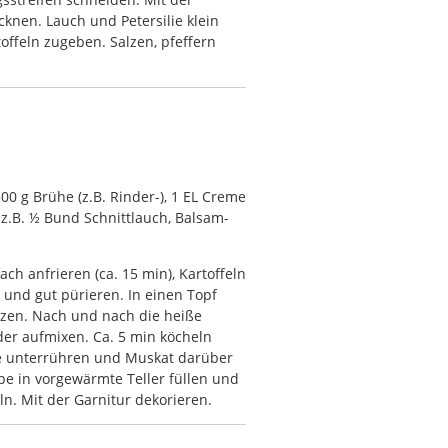
knen. Lauch und Petersilie klein
offeln zugeben. Salzen, pfeffern
500 g Brühe (z.B. Rinder-), 1 EL Creme
: z.B. ½ Bund Schnittlauch, Balsam-
ch anfrieren (ca. 15 min), Kartoffeln
und gut pürieren. In einen Topf
tzen. Nach und nach die heiße
er aufmixen. Ca. 5 min köcheln
he unterrühren und Muskat darüber
pe in vorgewärmte Teller füllen und
ln. Mit der Garnitur dekorieren.