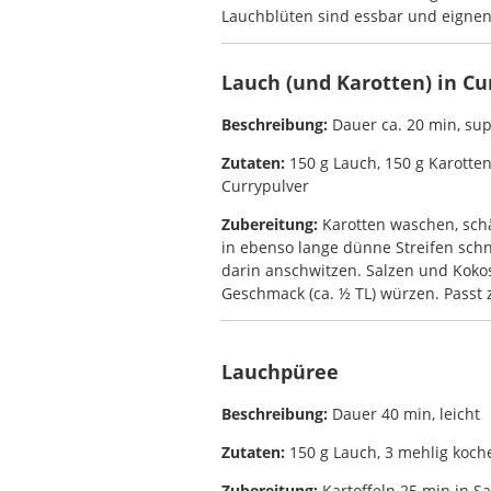
Lauchblüten sind essbar und eignen 
Lauch (und Karotten) in C
Beschreibung:
Dauer ca. 20 min, sup
Zutaten:
150 g Lauch, 150 g Karotten,
Currypulver
Zubereitung:
Karotten waschen, schä
in ebenso lange dünne Streifen sch
darin anschwitzen. Salzen und Koko
Geschmack (ca. ½ TL) würzen. Passt z
Lauchpüree
Beschreibung:
Dauer 40 min, leicht
Zutaten:
150 g Lauch, 3 mehlig kochen
Zubereitung:
Kartoffeln 25 min in S