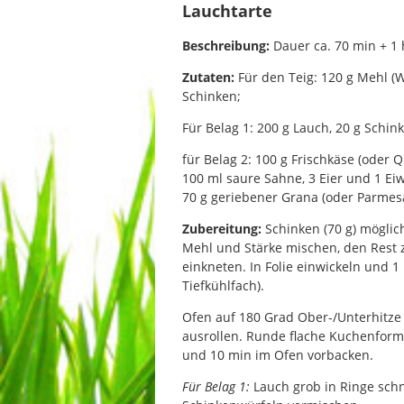
Lauchtarte
Beschreibung:
Dauer ca. 70 min + 1 
Zutaten:
Für den Teig: 120 g Mehl (We
Schinken;
Für Belag 1: 200 g Lauch, 20 g Schin
für Belag 2: 100 g Frischkäse (oder 
100 ml saure Sahne, 3 Eier und 1 Eiw
70 g geriebener Grana (oder Parmes
Zubereitung:
Schinken (70 g) möglich
Mehl und Stärke mischen, den Rest
einkneten. In Folie einwickeln und 1
Tiefkühlfach).
Ofen auf 180 Grad Ober-/Unterhitze v
ausrollen. Runde flache Kuchenform
und 10 min im Ofen vorbacken.
Für Belag 1:
Lauch grob in Ringe sch