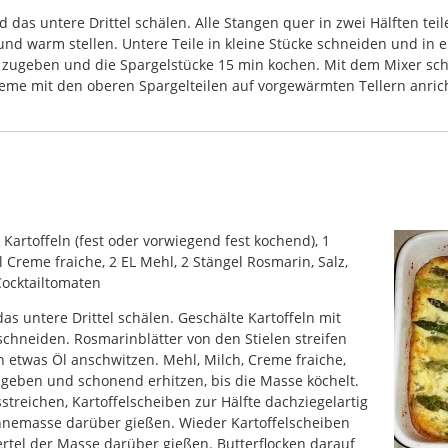
das untere Drittel schälen. Alle Stangen quer in zwei Hälften teil
d warm stellen. Untere Teile in kleine Stücke schneiden und in ei
 zugeben und die Spargelstücke 15 min kochen. Mit dem Mixer scha
eme mit den oberen Spargelteilen auf vorgewärmten Tellern anrich
 Kartoffeln (fest oder vorwiegend fest kochend), 1
Creme fraiche, 2 EL Mehl, 2 Stängel Rosmarin, Salz,
 Cocktailtomaten
as untere Drittel schälen. Geschälte Kartoffeln mit
chneiden. Rosmarinblätter von den Stielen streifen
 etwas Öl anschwitzen. Mehl, Milch, Creme fraiche,
u geben und schonend erhitzen, bis die Masse köchelt.
streichen, Kartoffelscheiben zur Hälfte dachziegelartig
Sahnemasse darüber gießen. Wieder Kartoffelscheiben
ertel der Masse darüber gießen. Butterflocken darauf