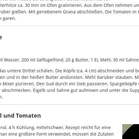
terhitze ca. 30 min im Ofen gratinieren. Aus dem Ofen nehmen und
rüber gießen. Mit geriebenem Grana abschließen. Die Tomaten in 
n garen.
e
l Wasser, 200 ml Geflügelfond, 20 g Butter, 1 EL Mehl, 30 ml Sahne,
as untere Drittel schälen. Die Köpfe (ca. 4 cm) abschneiden und be
eiden und in der heißen Butter andünsten. Mehl darüber stäuben. 
m Mixer pürieren. Den Sud durch ein Sieb passieren. Spargelköpfe
r abschmecken. Eigelb und Sahne gut aufmixen und unter die Supp
n.
el und Tomaten
ind. 4 h Kühlung, mittelschwer, Rezept reicht für eine
n man eine größere Form verwendet, müssen die Zutaten