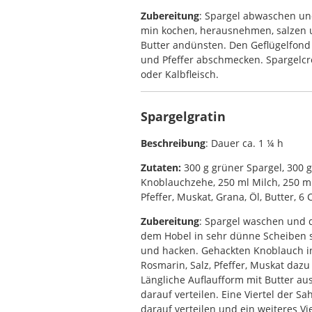
Zubereitung
: Spargel abwaschen und 
min kochen, herausnehmen, salzen un
Butter andünsten. Den Geflügelfond
und Pfeffer abschmecken. Spargelcr
oder Kalbfleisch.
Spargelgratin
Beschreibung
: Dauer ca. 1 ¼ h
Zutaten:
300 g grüner Spargel, 300 g
Knoblauchzehe, 250 ml Milch, 250 ml 
Pfeffer, Muskat, Grana, Öl, Butter, 6
Zubereitung
: Spargel waschen und d
dem Hobel in sehr dünne Scheiben s
und hacken. Gehackten Knoblauch in
Rosmarin, Salz, Pfeffer, Muskat daz
Längliche Auflaufform mit Butter aus
darauf verteilen. Eine Viertel der 
darauf verteilen und ein weiteres Vi