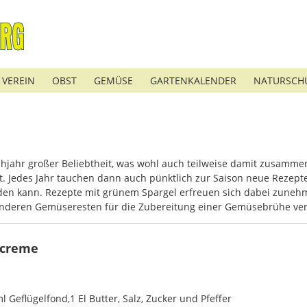
 VEREIN
OBST
GEMÜSE
GARTENKALENDER
NATURSCH
ühjahr großer Beliebtheit, was wohl auch teilweise damit zusammen
ht. Jedes Jahr tauchen dann auch pünktlich zur Saison neue Rezept
erden kann. Rezepte mit grünem Spargel erfreuen sich dabei zunehm
anderen Gemüseresten für die Zubereitung einer Gemüsebrühe ve
lcreme
l Geflügelfond,1 El Butter, Salz, Zucker und Pfeffer