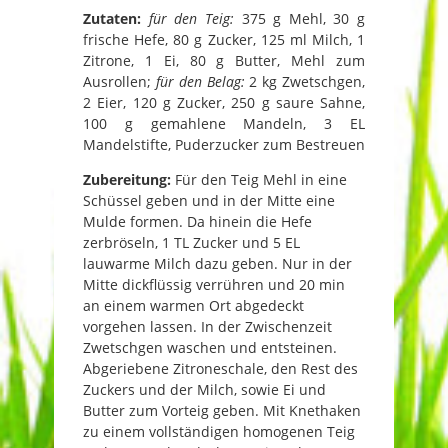
Zutaten:
für den Teig:
375 g Mehl, 30 g
frische Hefe, 80 g Zucker, 125 ml Milch, 1
Zitrone, 1 Ei, 80 g Butter, Mehl zum
Ausrollen;
für den Belag:
2 kg Zwetschgen,
2 Eier, 120 g Zucker, 250 g saure Sahne,
100 g gemahlene Mandeln, 3 EL
Mandelstifte, Puderzucker zum Bestreuen
Zubereitung:
Für den Teig Mehl in eine
Schüssel geben und in der Mitte eine
Mulde formen. Da hinein die Hefe
zerbröseln, 1 TL Zucker und 5 EL
lauwarme Milch dazu geben. Nur in der
Mitte dickflüssig verrühren und 20 min
an einem warmen Ort abgedeckt
vorgehen lassen. In der Zwischenzeit
Zwetschgen waschen und entsteinen.
Abgeriebene Zitroneschale, den Rest des
Zuckers und der Milch, sowie Ei und
Butter zum Vorteig geben. Mit Knethaken
zu einem vollständigen homogenen Teig