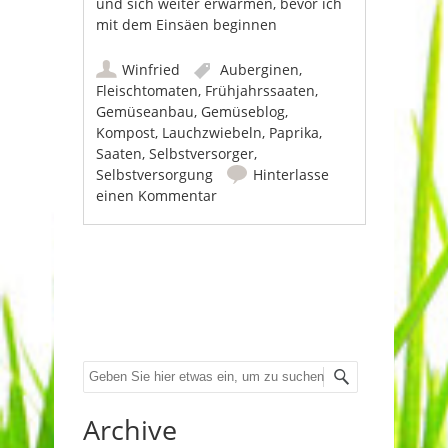
und sich weiter erwärmen, bevor ich
mit dem Einsäen beginnen
Winfried
Auberginen
,
Fleischtomaten
,
Frühjahrssaaten
,
Gemüseanbau
,
Gemüseblog
,
Kompost
,
Lauchzwiebeln
,
Paprika
,
Saaten
,
Selbstversorger
,
Selbstversorgung
Hinterlasse
einen Kommentar
Beitrags-Navigation
Suche
Archive