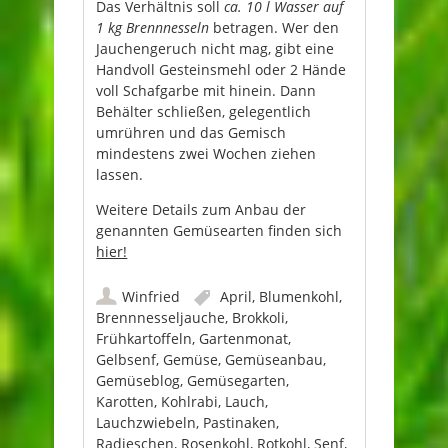
Das Verhältnis soll
ca. 10 l Wasser auf
1 kg Brennnesseln
betragen. Wer den
Jauchengeruch nicht mag, gibt eine
Handvoll Gesteinsmehl oder 2 Hände
voll Schafgarbe mit hinein. Dann
Behälter schließen, gelegentlich
umrühren und das Gemisch
mindestens zwei Wochen ziehen
lassen.
Weitere Details zum Anbau der
genannten Gemüsearten finden sich
hier!
Winfried
April
,
Blumenkohl
,
Brennnesseljauche
,
Brokkoli
,
Frühkartoffeln
,
Gartenmonat
,
Gelbsenf
,
Gemüse
,
Gemüseanbau
,
Gemüseblog
,
Gemüsegarten
,
Karotten
,
Kohlrabi
,
Lauch
,
Lauchzwiebeln
,
Pastinaken
,
Radieschen
,
Rosenkohl
,
Rotkohl
,
Senf
,