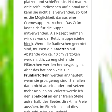
platzen und schießen sie. Hat man zu
viele reife Radieschen auf einmal und
kann sie nicht alle verwenden, so gibt
es die Möglichkeit, daraus eine
Cremesuppe zu kochen. Das Grün
lässt sich für die Suppe
mitverwenden. Als Rezept nehmen
wir das von der Rettichsuppe (
siehe
hier!)
. Wenn die Radieschen geerntet
sind, müssen die
Karotten
auf
Abstände von ca. 10 cm verzogen
werden, d.h. zu eng stehende
Pflänzchen werden herausgezogen.
Aber das hat noch Zeit. Die
Frühkartoffeln
werden anghäufelt,
wenn sie groß genug sind. Sie fallen
dann nicht auseinander und setzen
mehr Knollen an. Zuletzt werde ich
den
Spätkohl
an einer freien Stelle
außerhalb des Beetes direkt ins Freie
aussäen. Im Einzelnen sind dies
Kohlrabi, Wirsing, Rotkohl,