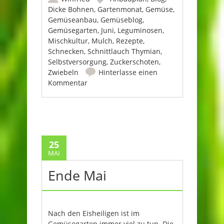
Dicke Bohnen
,
Gartenmonat
,
Gemüse
,
Gemüseanbau
,
Gemüseblog
,
Gemüsegarten
,
Juni
,
Leguminosen
,
Mischkultur
,
Mulch
,
Rezepte
,
Schnecken
,
Schnittlauch Thymian
,
Selbstversorgung
,
Zuckerschoten
,
Zwiebeln
Hinterlasse einen
Kommentar
25
MAI
Ende Mai
Nach den Eisheiligen ist im
Gemüsegarten immer viel zu tun. Die